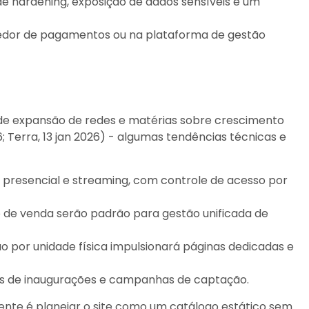
de hardening, exposição de dados sensíveis é um
vedor de pagamentos ou na plataforma de gestão
 de expansão de redes e matérias sobre crescimento
; Terra, 13 jan 2026) - algumas tendências técnicas e
m presencial e streaming, com controle de acesso por
o de venda serão padrão para gestão unificada de
por unidade física impulsionará páginas dedicadas e
os de inaugurações e campanhas de captação.
ente é planejar o site como um catálogo estático sem