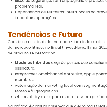
Risco de segurança: sem criptografia e práticas 
problema real.
Dependência de terceiros: interrupções no pro
impactam operações.
Tendências e Futuro
Com base nos sinais de mercado - incluindo relatos
do mercado fitness no Brasil (InvestNews, 11 mar 2026
de produto se destacam:
Modelos híbridos
exigirão portais que concilie
assinatura.
Integrações omnichannel entre site, app e pont
membros.
Automação de marketing local com segmentação 
testes A/B geográficos.
Observability e SRE para manter SLA em períod
Na prática, é comum observar que o erro mais frequ