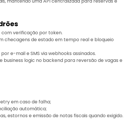
is, mantendo uma API centralizada para reservas e
adrões
e com verificação por token.
com checagens de estado em tempo real e bloqueio
 por e-mail e SMS via webhooks assinados.
e business logic no backend para reversão de vagas e
etry em caso de falha;
ciliação automática;
s, estornos e emissão de notas fiscais quando exigido.