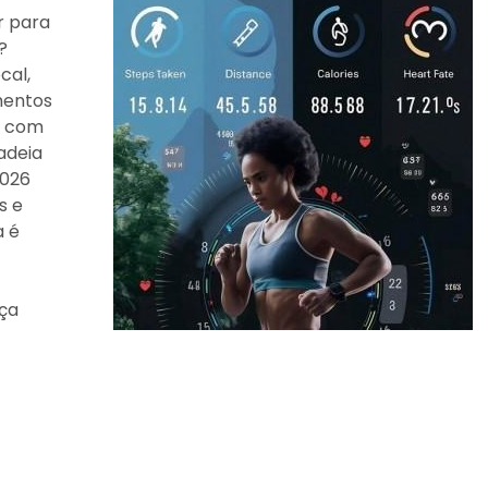
r para
?
cal,
mentos
e com
adeia
2026
s e
a é
nça