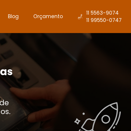
11 5563-9074
Blog
Orçamento
11 99550-0747
sas
 de
os.