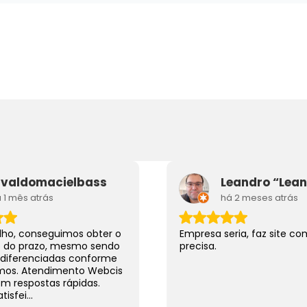
izo Automação
Sat Automaç
Comercial
Comercial
o de sites de Automação
Criação de sites de Au
Comercial
Comercial
Mais Detalhes
Mais Detalhes
ivaldomacielbass
 1 mês atrás
há 2 meses atrás
lho, conseguimos obter o
Empresa seria, faz site c
ro do prazo, mesmo sendo
precisa.
diferenciadas conforme
mos. Atendimento Webcis
m respostas rápidas.
isfei...