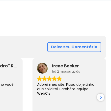
ão
Automa Speed
Criação de sites de Automação
tomação
Comercial
Mais Detalhes
Deixe seu Comentário
Leandro “Leandro” Rodrigues
irene Becker
há 2 meses atrás
omo você
Adorei meu site. Ficou do jeitinho
que solicitei. Parabéns equipe
WebCis