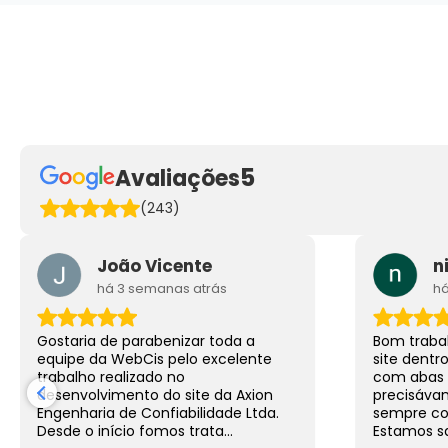
Unimedição -
Z
Individualização de
Água e Gás
Criaçã
Criação de sites de Automação
Comercial
Mais Detalhes
5
Avaliações
(243)
João Vicente
n
há 3 semanas atrás
há
Gostaria de parabenizar toda a
Bom traba
equipe da WebCis pelo excelente
site dent
trabalho realizado no
com abas 
desenvolvimento do site da Axion
precisáva
Engenharia de Confiabilidade Ltda.
sempre co
Desde o início fomos trata...
Estamos sat