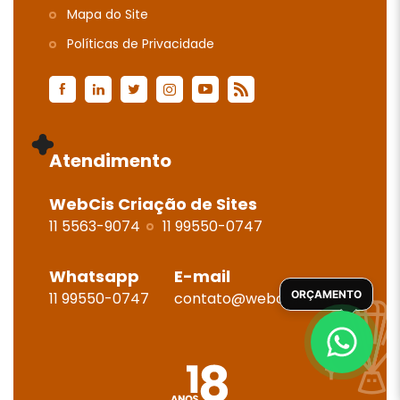
Mapa do Site
Polí­ticas de Privacidade
Atendimento
WebCis Criação de Sites
11 5563-9074
11 99550-0747
Whatsapp
E-mail
ORÇAMENTO
11 99550-0747
contato@webcis.com.br