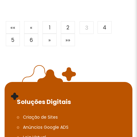
««
«
1
2
4
3
5
6
»
»»
Soluções Digitais
Criação de Sites
Anúncios Google ADS